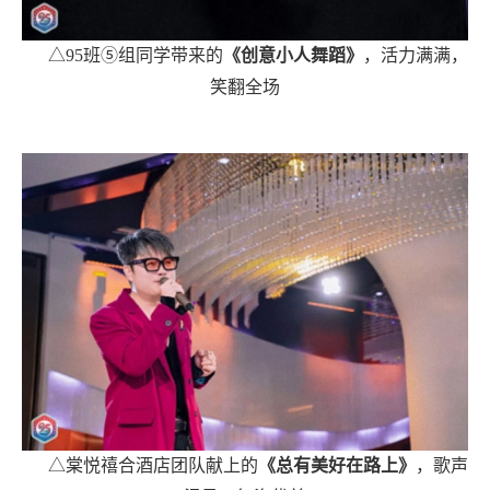
△95班⑤组同学带来的
《创意小人舞蹈》
，活力满满，
笑翻全场
△棠悦禧合酒店团队献上的
《总有美好在路上》
，歌声