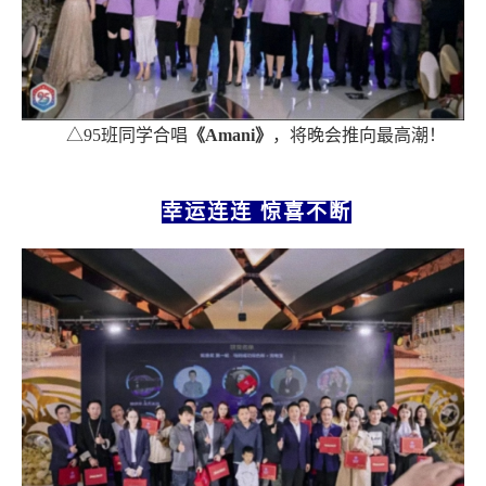
△95班同学合唱
《
Amani
》
，将晚会推向最高潮！
幸运连连
惊喜不断