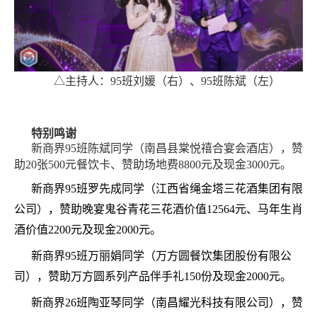
△主持人：
95班刘媛（右）、95班陈斌（左）
特别鸣谢
新商界
95班陈斌同学（南昌县棠悦禧合宴会酒店），赞
助20张500元餐饮卡、赞助场地费8800元及现金3000元。
新商界
95班罗先成同学（江西省绳金塔三花酒集团有限
公司），赞助晚宴鬼谷青花三花酒价值12564元、马年生肖
酒价值2200元及现金2000元。
新商界
95班万丽娟同学（万方圆餐饮集团股份有限公
司），赞助万方圆系列产品伴手礼150份及现金2000元。
新商界
26班陶亚琴同学（南昌耀光科技有限公司），赞