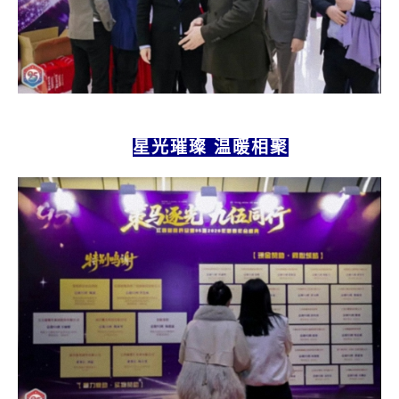
星光璀璨
温暖相聚