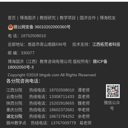
首页
|
博海国济
|
教授研究
|
教学项目
|
国济合作
|
博海校友
赣公网安备 36010202000360号
电 话：18702508010
总部地址：南昌市青山南路596号 技术支持：
江西拓荒者科技
邮 编：330077
博海国济（江西）教育咨询有限公司 版权所有！
赣ICP备
18002050号-3
Copyright ©2018 bhgsb.com All Rights Reserved
各分院咨询电话：
江西分院 热线电话：18702508010 谭老师
云南分院 热线电话：13308711433 袁老师
微信公众
陕西分院 热线电话：15202918655 魏老师
号
重庆分院 热线电话：18602372681 申老师
湖北分院
热线电话：18672784252 余老师
赣州教学点 热线电话：13767009779 易老师