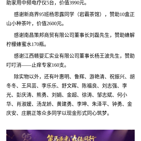
助家用中频电疗仪5台，价值3990元。
感谢新商界
95班杨思露同学（岩霸茶馆），赞助10盒正
山小种茶叶，价值2600元。
感谢南昌策邦商贸有限公司董事长刘磊先生，赞助蜂解
柠檬蜂蜜水
170瓶。
感谢江西赣婴汇实业有限公司董事长杨王波先生，赞助
叮叮消
——止痒专家160支。
除实物以外，还有叶惠明、鲁辉、游艳清、祝振兴、胡
冬冬、王风芸、李乐乐、舒文晖、陈福良、刘志强、李
光、彭庆涛、熊勇、刘娟、金超、徐涛、邹志斌、何小
华、肖淑嫒、汤龙娇、黄建勇、李坤、朱泽平、钟勇、金
庆安、庄鹏正等众多同学以现金形式同心筑梦。