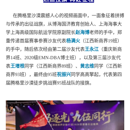
在腾格里沙漠震撼人心的视频画面中，
一面象征着拼搏
与传承的出征战旗，
从博海国济教育创始人、上海海事大
学上海高级国际航运学院原副院长
赵海博
老师的手中，郑
重传递首届赛事参赛沙友代表
杨满火
（江西新商界
19班）
的手中，随后依次经由第二届沙友代表
王永江
（重庆新商
界
14班、
2020级EMN-DBA博士班
），以及第三届沙友代
表
王增根
同学（江西新商界
89班）、
黄志维
同学（江西新
商界
93班），最终由95班
祝振兴
同学
高高擎起，
代表第四
届腾格里沙漠徒步挑战赛
95班战队的接旗。