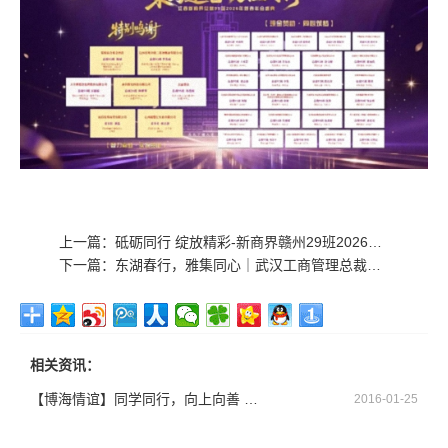
上一篇：
砥砺同行 绽放精彩-新商界赣州29班2026年年会圆满举行
下一篇：
东湖春行，雅集同心｜武汉工商管理总裁班＆企业家国学班春日活动圆满落幕
相关资讯：
【博海情谊】同学同行，向上向善 —记博海国济商学院江西分院总裁51班爱心活动​
2016-01-25