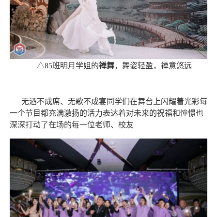
△85班明月学姐的
禅舞
，舞姿轻盈，禅意悠远
无酒不成席、无歌不成宴同学们在舞台上闪耀着光彩每
一个节目都充满激扬的活力表达着对未来的祝福和憧憬也
深深打动了在场的每一位老师、校友