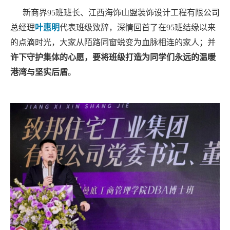
新商界
95班班长
、江西海饰山盟装饰设计工程有限公司
总经理
叶惠明
代表班级致辞，深情回首了在
95班结缘以来
的点滴时光，大家从陌路同窗蜕变为血脉相连的家人；并
许下守护集体的心愿，要将班级打造为同学们永远的温暖
港湾与坚实后盾
。