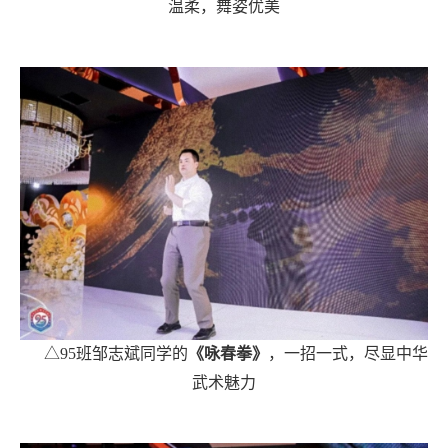
温柔，舞姿优美
△95班邹志斌同学的
《咏春拳》
，一招一式，尽显中华
武术魅力