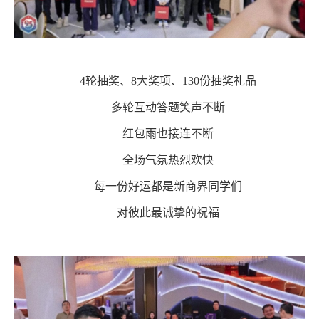
4轮抽奖、8大奖项、130份抽奖礼品
多轮互动答题笑声不断
红包雨也接连不断
全场气氛热烈欢快
每一份好运都是新商界同学们
对彼此最诚挚的祝福