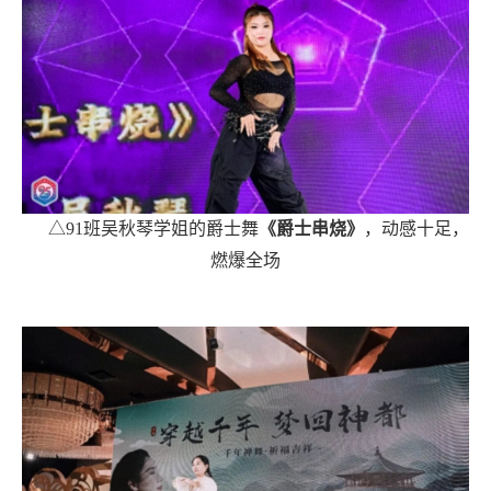
△91班吴秋琴学姐的
爵士舞
《爵士串烧》
，动感十足，
燃爆全场