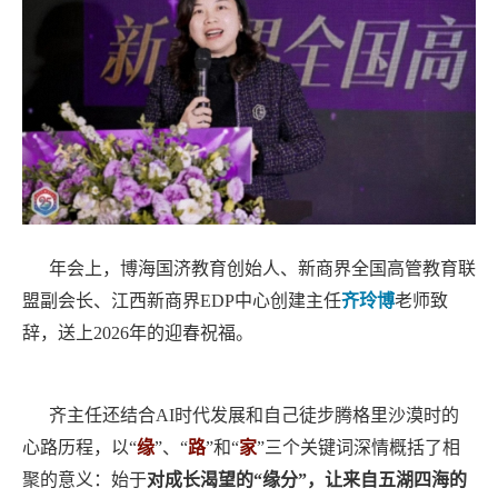
年会上，博海国济教育创始人、新商界全国高管教育联
盟副会长、江西新商界
EDP中心创建主任
齐玲博
老师致
辞，送上
2026年的迎春祝福。
齐主任还结合
AI时代发展和自己徒步腾格里沙漠时的
心路历程，以“
缘
”、“
路
”和“
家
”三个关键词深情概括了相
聚的意义：始于
对成长渴望的
“缘分”，让来自五湖四海的