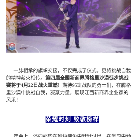
一脉相承的旗帜交接，不仅完成了仪式，更将挑战自我
的精神薪火相传。
第四届全国新商界
腾格里沙漠徒步挑战
赛将于
4月22日战火重燃！
期待
95班战队的勇士们，在腾格
里沙漠中挑战自我，凝聚力量，展现江西新商界企业家的
风采！
荣耀时刻
致敬榜样
年会上，还向那些在班级建设中默默付出、在学习中勤