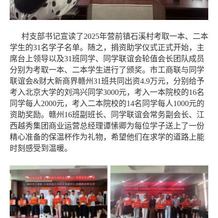
村支部书记宣读了2025年营前镇石溪村考取一本、二本
学生的31名学子名单。随之，捐资助学仪式正式开始，主
席台上领导以及31班同学、同学联谊会轮值会长团队成员
分别为考取一本、二本学生进行了颁奖。市工商联与同学
联谊会&财大新商界赣州31班共同出资4.9万元，分别给予
考入北京大学的刘鸿兴同学3000元，考入一本院校的16名
同学每人2000元，考入二本院校的14名同学每人1000元的
资助奖励。赣州16班副班长、同学联谊会常务副会长、江
西越秀集团商业运营总经理谭愫卿为每位学子送上了一份
精心准备的保温杯作为礼物，希望他们在求学的道路上能
时刻感受到温暖。