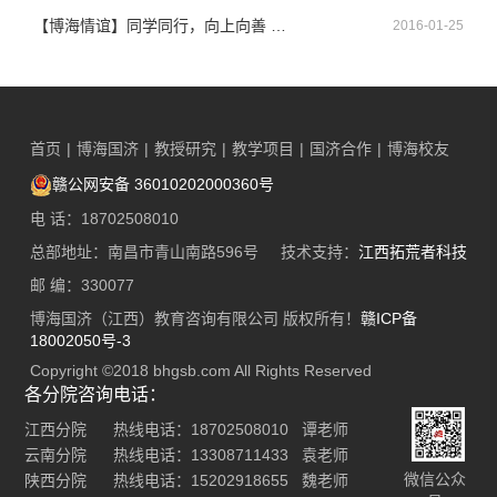
【博海情谊】同学同行，向上向善 —记博海国济商学院江西分院总裁51班爱心活动​
2016-01-25
首页
|
博海国济
|
教授研究
|
教学项目
|
国济合作
|
博海校友
赣公网安备 36010202000360号
电 话：18702508010
总部地址：南昌市青山南路596号 技术支持：
江西拓荒者科技
邮 编：330077
博海国济（江西）教育咨询有限公司 版权所有！
赣ICP备
18002050号-3
Copyright ©2018 bhgsb.com All Rights Reserved
各分院咨询电话：
江西分院 热线电话：18702508010 谭老师
云南分院 热线电话：13308711433 袁老师
微信公众
陕西分院 热线电话：15202918655 魏老师