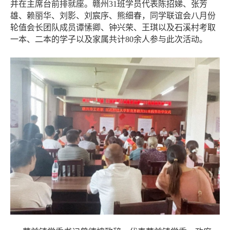
并在主席台前排就座。赣州31班学员代表陈招娣、张芳
雄、赖丽华、刘影、刘宸序、熊细春，同学联谊会八月份
轮值会长团队成员谭愫卿、钟兴荣、王琪以及石溪村考取
一本、二本的学子以及家属共计80余人参与此次活动。