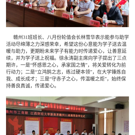
赣州31班班长、八月份轮值会长林雪华表示能参与助学
活动尽绵薄之力深感荣幸，希望这份心意能为学子送去温
暖与助力，更期盼未来学子有能力时传递爱心，让善意延
续，并为学子送上祝福。徐永涛副主席向学子提出了三点
期许，一是“怀感恩之心，承家国之情”，将关爱转化为前
行动力；二是“立鸿鹄之志，练过硬本领”，在大学锤炼自
我、成长成才；三是“守赤子之心，传温暖之炬”，始终保
持善良真诚，传递爱心。