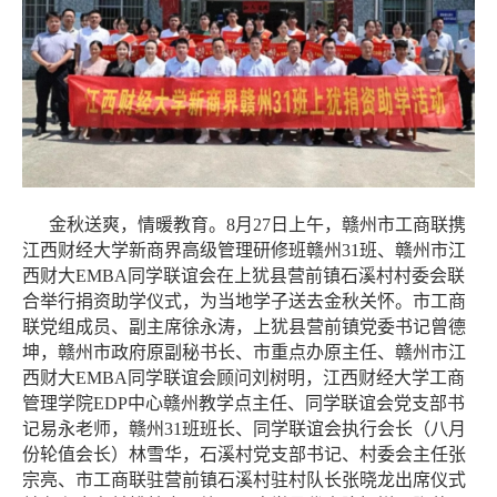
金秋送爽，情暖教育。8月27日上午，赣州市工商联携
江西财经大学新商界高级管理研修班赣州31班、赣州市江
西财大EMBA同学联谊会在上犹县营前镇石溪村村委会联
合举行捐资助学仪式，为当地学子送去金秋关怀。市工商
联党组成员、副主席徐永涛，上犹县营前镇党委书记曾德
坤，赣州市政府原副秘书长、市重点办原主任、赣州市江
西财大EMBA同学联谊会顾问刘树明，江西财经大学工商
管理学院EDP中心赣州教学点主任、同学联谊会党支部书
记易永老师，赣州31班班长、同学联谊会执行会长（八月
份轮值会长）林雪华，石溪村党支部书记、村委会主任张
宗亮、市工商联驻营前镇石溪村驻村队长张晓龙出席仪式