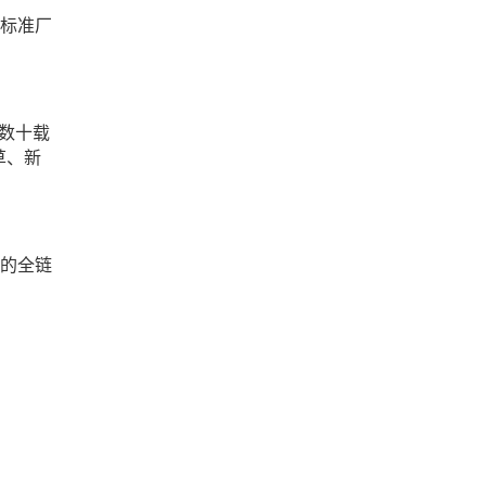
标准厂
经数十载
草、新
的全链
。