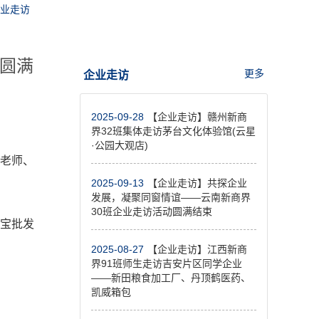
业走访
动圆满
更多
企业走访
2025-09-28
【企业走访】赣州新商
界32班集体走访茅台文化体验馆(云星
·公园大观店)
博老师、
2025-09-13
【企业走访】共探企业
发展，凝聚同窗情谊——云南新商界
30班企业走访活动圆满结束
珠宝批发
2025-08-27
【企业走访】江西新商
界91班师生走访吉安片区同学企业
——新田粮食加工厂、丹顶鹤医药、
凯威箱包