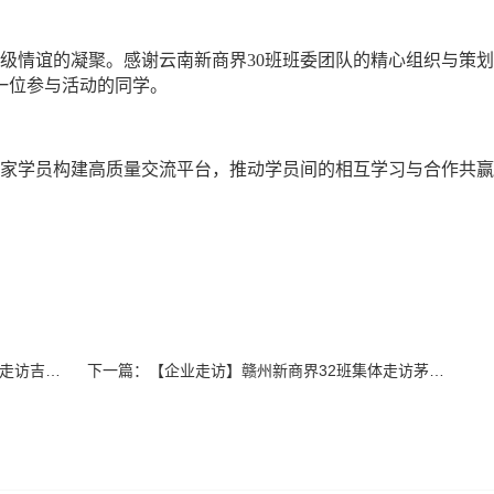
级情谊的凝聚。感谢云南新商界
30班班委团队的精心组织与策
一位参与活动的同学。
家学员构建高质量交流平台，推动学员间的相互学习与合作共赢
鹤医药、凯威箱包
下一篇：
【企业走访】赣州新商界32班集体走访茅台文化体验馆(云星·公园大观店)